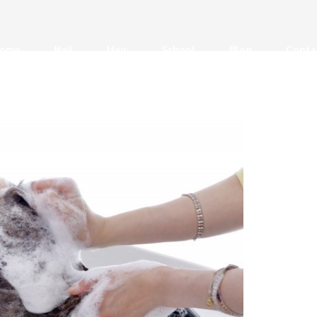
ome
Nail
Hair
School
Blog
Conta