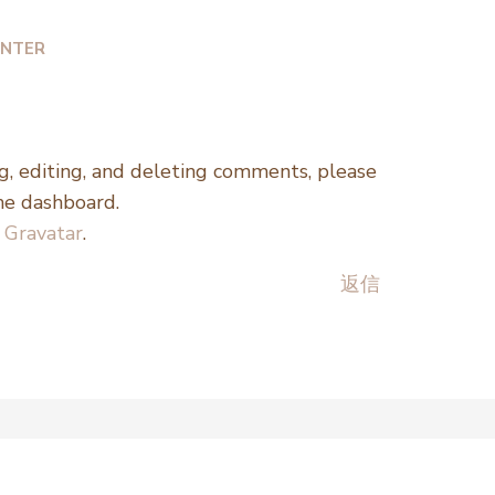
NTER
, editing, and deleting comments, please
he dashboard.
m
Gravatar
.
返信